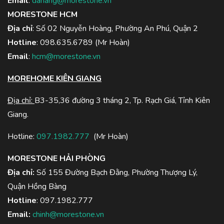
Email
:
danang@morestone.vn
MORESTONE HCM
Địa chỉ
: Số 02 Nguyễn Hoàng, Phường An Phú, Quận 2
Hotline
:
098.635.6789
(Mr Hoàn)
Email
:
hcm@morestone.vn
MOREHOME KIÊN GIANG
Địa chỉ:
B3-35,36 đường 3 tháng 2, Tp. Rạch Giá, Tỉnh Kiên
Giang.
Hotline:
097.1982.777
(Mr Hoàn)
MORESTONE HẢI PHÒNG
Địa chỉ:
Số 155 Đường Bạch Đằng, Phường Thượng Lý,
Quận Hồng Bàng
Hotline
:
097.1982.777
Email:
chinh@morestone.vn