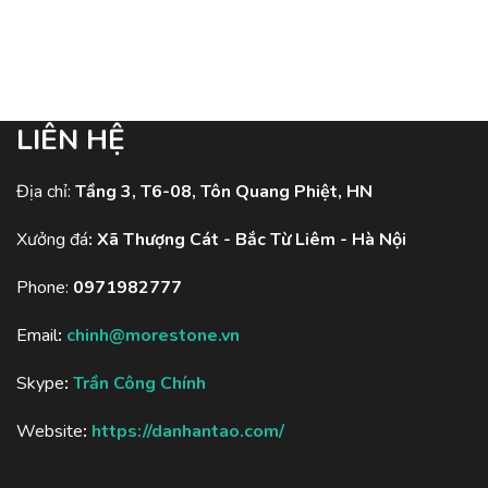
LIÊN HỆ
Địa chỉ:
Tầng 3, T6-08, Tôn Quang Phiệt, HN
Xưởng đá
:
Xã Thượng Cát - Bắc Từ Liêm - Hà Nội
Phone:
0971982777
Email
:
chinh@morestone.vn
Skype
:
Trần Công Chính
Website
:
https://danhantao.com/