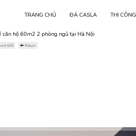
TRANG CHỦ
ĐÁ CASLA
THI CÔNG
ế căn hộ 60m2 2 phòng ngủ tại Hà Nội
unt 636
Return