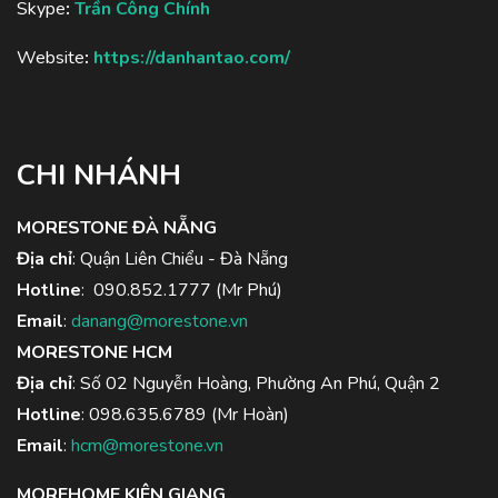
Skype
:
Trần Công Chính
Website
:
https://danhantao.com/
CHI NHÁNH
MORESTONE ĐÀ NẴNG
Địa chỉ
: Quận Liên Chiểu - Đà Nẵng
Hotline
:
090.852.1777
(Mr Phú)
Email
:
danang@morestone.vn
MORESTONE HCM
Địa chỉ
: Số 02 Nguyễn Hoàng, Phường An Phú, Quận 2
Hotline
:
098.635.6789
(Mr Hoàn)
Email
:
hcm@morestone.vn
MOREHOME KIÊN GIANG