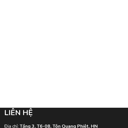
LIÊN HỆ
Địa chỉ:
Tầng 3, T6-08, Tôn Quang Phiệt, HN