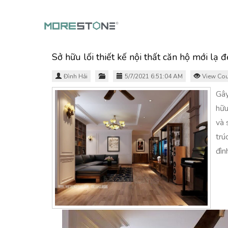
Sở hữu lối thiết kế nội thất căn hộ mới lạ 
Đình Hải
5/7/2021 6:51:04 AM
View Cou
Gây
hữu
và 
trú
đìn