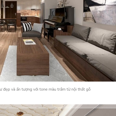
cư đẹp và ấn tượng với tone màu trầm từ nội thất gỗ