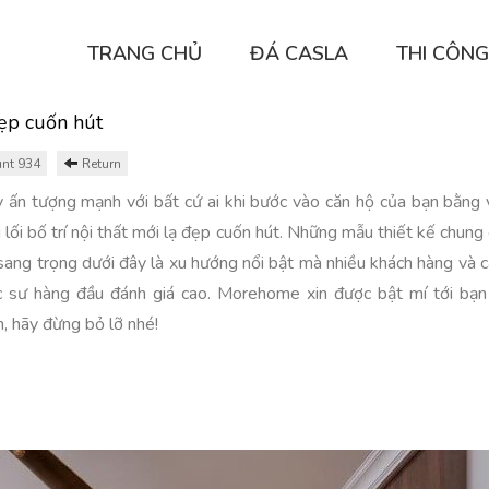
TRANG CHỦ
ĐÁ CASLA
THI CÔNG
đẹp cuốn hút
nt 934
Return
 ấn tượng mạnh với bất cứ ai khi bước vào căn hộ của bạn bằng 
 lối bố trí nội thất mới lạ đẹp cuốn hút. Những mẫu thiết kế chung
sang trọng dưới đây là xu hướng nổi bật mà nhiều khách hàng và c
c sư hàng đầu đánh giá cao. Morehome xin được bật mí tới bạn
h, hãy đừng bỏ lỡ nhé!