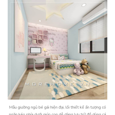
Mẫu giường ngủ bé gái hiện đại, lối thiết kế ấn tượng có
ngăn kéo phía dưới giúp con dễ dàng lưu trữ đồ dùng cá