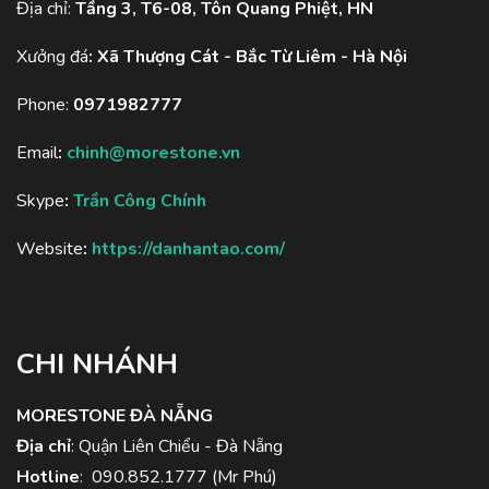
Địa chỉ:
Tầng 3, T6-08, Tôn Quang Phiệt, HN
Xưởng đá
:
Xã Thượng Cát - Bắc Từ Liêm - Hà Nội
Phone:
0971982777
Email
:
chinh@morestone.vn
Skype
:
Trần Công Chính
Website
:
https://danhantao.com/
CHI NHÁNH
MORESTONE ĐÀ NẴNG
Địa chỉ
: Quận Liên Chiểu - Đà Nẵng
Hotline
:
090.852.1777
(Mr Phú)