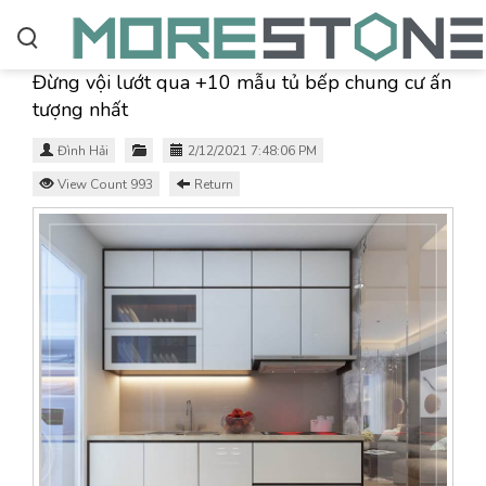
Đừng vội lướt qua +10 mẫu tủ bếp chung cư ấn
tượng nhất
Đình Hải
2/12/2021 7:48:06 PM
View Count 993
Return