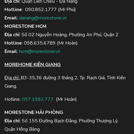
Địa chỉ
: Quận Liên Chiểu - Đà Nẵng
Hotline
:
090.852.1777
(Mr Phú)
Email
:
danang@morestone.vn
MORESTONE HCM
Địa chỉ
: Số 02 Nguyễn Hoàng, Phường An Phú, Quận 2
Hotline
:
098.635.6789
(Mr Hoàn)
Email
:
hcm@morestone.vn
MOREHOME KIÊN GIANG
Địa chỉ:
B3-35,36 đường 3 tháng 2, Tp. Rạch Giá, Tỉnh Kiên
Giang.
Hotline:
097.1982.777
(Mr Hoàn)
MORESTONE HẢI PHÒNG
Địa chỉ:
Số 155 Đường Bạch Đằng, Phường Thượng Lý,
Quận Hồng Bàng