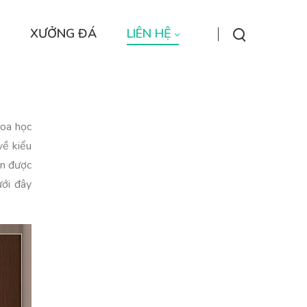
XƯỞNG ĐÁ
LIÊN HỆ
hoa học
về kiểu
ọn được
ưới đây