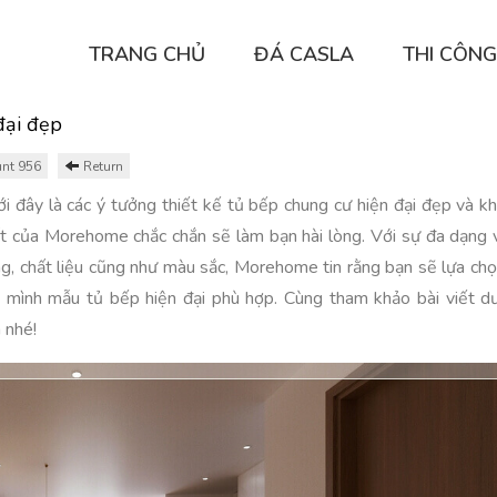
TRANG CHỦ
ĐÁ CASLA
THI CÔNG
đại đẹp
nt 956
Return
i đây là các ý tưởng thiết kế tủ bếp chung cư hiện đại đẹp và k
t của Morehome chắc chắn sẽ làm bạn hài lòng. Với sự đa dạng 
g, chất liệu cũng như màu sắc, Morehome tin rằng bạn sẽ lựa ch
 mình mẫu tủ bếp hiện đại phù hợp. Cùng tham khảo bài viết d
 nhé!