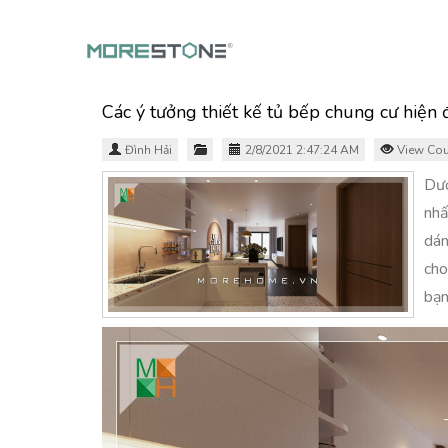
Các ý tưởng thiết kế tủ bếp chung cư hiện 
Đình Hải
2/8/2021 2:47:24 AM
View Cou
Dướ
nhấ
dán
cho
bạn