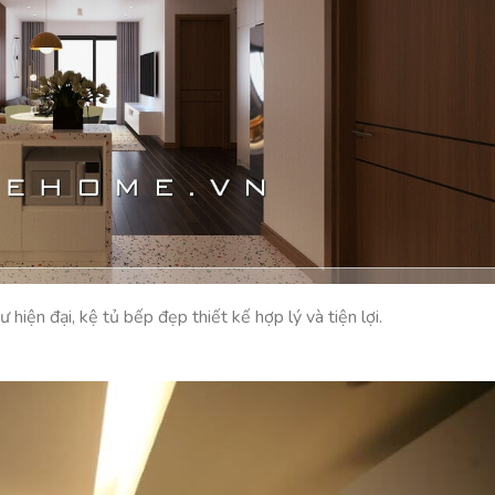
 hiện đại, kệ tủ bếp đẹp thiết kế hợp lý và tiện lợi.