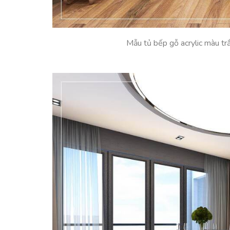
Mẫu tủ bếp gỗ acrylic màu tr